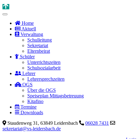
Home
Aktuell
Verwaltung
Schulleitung
Sekretariat
Elternbeirat
Schüler
Unterrichtszeiten
Schulsozialarbeit
Lehrer
Lehrersprechzeiten
OGS
Über die OGS
Speiseplan Mittagsbetreuung
Kitafino
Termine
Downloads
Staudenweg 31, 63849 Leidersbach
06028 7431
sekretariat@vs-leidersbach.de