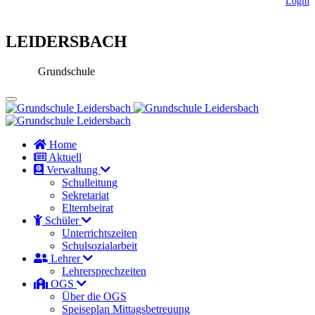
Login
LEIDERSBACH
Grundschule
Home
Aktuell
Verwaltung
Schulleitung
Sekretariat
Elternbeirat
Schüler
Unterrichtszeiten
Schulsozialarbeit
Lehrer
Lehrersprechzeiten
OGS
Über die OGS
Speiseplan Mittagsbetreuung